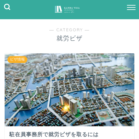
― CATEGORY ―
就労ビザ
ビザ情報
駐在員事務所で就労ビザを取るには